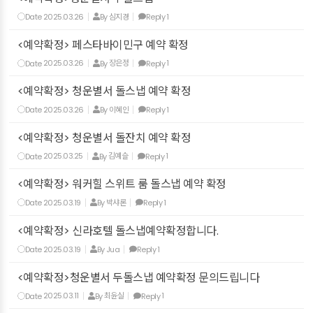
Date
2025.03.26
By
심지경
Reply
1
<예약확정> 페스타바이민구 예약 확정
Date
2025.03.26
By
장은정
Reply
1
<예약확정> 청운별서 돌스냅 예약 확정
Date
2025.03.26
By
이혜인
Reply
1
<예약확정> 청운별서 돌잔치 예약 확정
Date
2025.03.25
By
김예슬
Reply
1
<예약확정> 워커힐 스위트 룸 돌스냅 예약 확정
Date
2025.03.19
By
박샤론
Reply
1
<예약확정> 신라호텔 돌스냅예약확정합니다.
Date
2025.03.19
By
Jua
Reply
1
<예약확정>청운별서 두돌스냅 예약확정 문의드립니다
Date
2025.03.11
By
최윤실
Reply
1