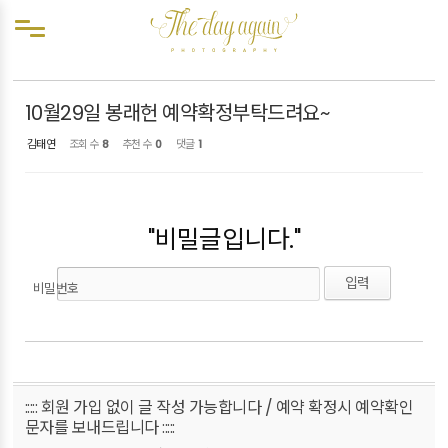
Sketchbook5, 스케치북5
Sketchbook5, 스케치북5
메뉴 건너뛰기
예약확정
10월29일 봉래헌 예약확정부탁드려요~
김태연
조회 수
8
추천 수
0
댓글
1
"비밀글입니다."
비밀번호
::::: 회원 가입 없이 글 작성 가능합니다 / 예약 확정시 예약확인
문자를 보내드립니다 :::::