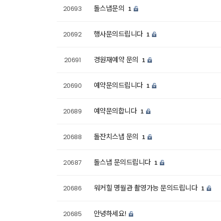
돌스냅문의
20693
1
행사문의드립니다
20692
1
경원재예약 문의
20691
1
예약문의드립니다
20690
1
예약문의합니다
20689
1
돌잔치스냅 문의
20688
1
돌스냅 문의드립니다
20687
1
워커힐 명월관 촬영가능 문의드립니다
20686
1
안녕하세요!
20685