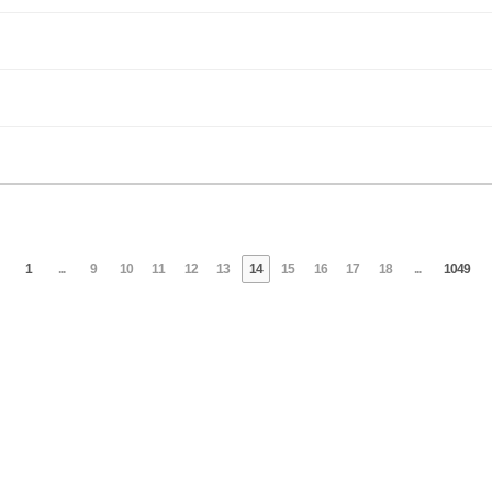
1
...
9
10
11
12
13
14
15
16
17
18
...
1049
se 127-33-21625 | Email : kamuge@naver.com | KakaoTalk : kamuge |