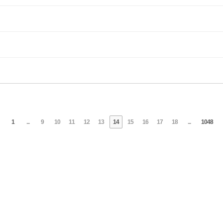
1
...
9
10
11
12
13
14
15
16
17
18
...
1048
se 127-33-21625 | Email : kamuge@naver.com | KakaoTalk : kamuge |