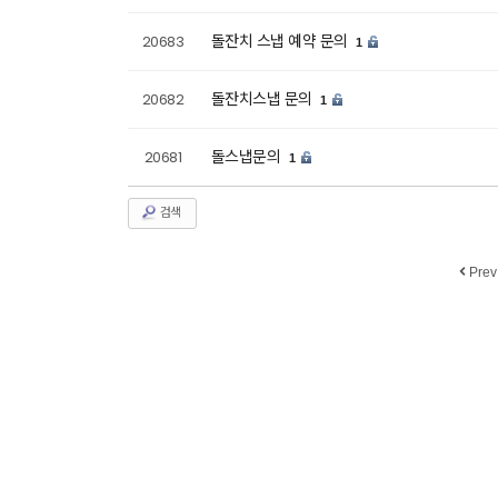
돌잔치 스냅 예약 문의
20683
1
돌잔치스냅 문의
20682
1
돌스냅문의
20681
1
검색
Prev
business licen