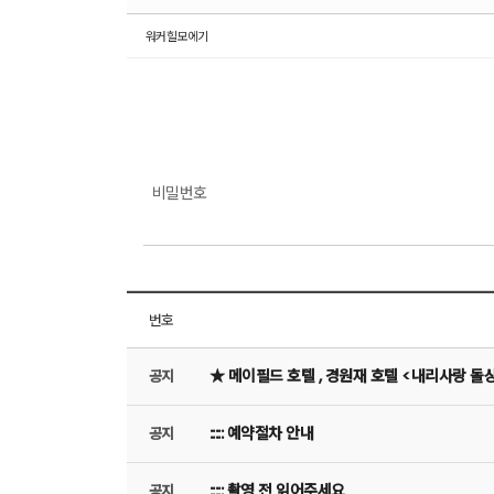
워커힐모에기
비밀번호
번호
★ 메이필드 호텔 , 경원재 호텔 <내리사랑 돌
공지
::::: 예약절차 안내
공지
::::: 촬영 전 읽어주세요
공지