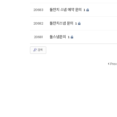
돌잔치 스냅 예약 문의
20683
1
돌잔치스냅 문의
20682
1
돌스냅문의
20681
1
검색
Prev
business licen