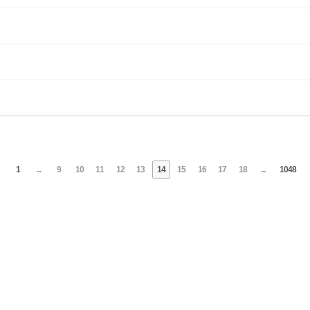
1
...
9
10
11
12
13
14
15
16
17
18
...
1048
se 127-33-21625 | Email : kamuge@naver.com | KakaoTalk : kamuge |