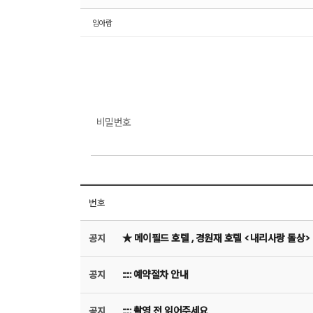
임아람
비밀번호
번호
★ 메이필드 호텔 , 경원재 호텔 <내리사랑 돌상>
공지
::::: 예약절차 안내
공지
::::: 촬영 전 읽어주세요
공지