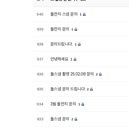
돌잔치 스냅 문의
940
1
돌잔치 문의
939
1
문의드립니다.
938
1
안녕하세요
937
1
돌스냅 촬영 25.02.08 문의
936
2
돌스냅 문의 드립니다
935
2
3월 돌잔치 문의
934
1
돌스냅 문의
933
2