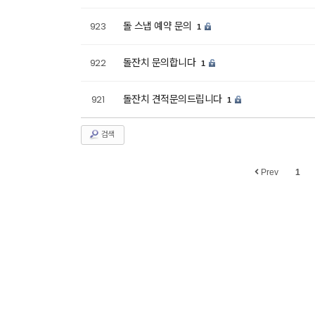
돌 스냅 예약 문의
923
1
돌잔치 문의합니다
922
1
돌잔치 견적문의드립니다
921
1
검색
Prev
1
business licen